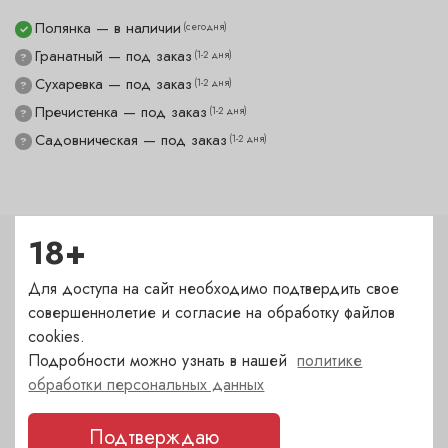
Полянка — в наличии
(сегодня)
✓
Гранатный — под заказ
(1-2 дня)
?
Сухаревка — под заказ
(1-2 дня)
?
Пречистенка — под заказ
(1-2 дня)
?
Садовническая — под заказ
(1-2 дня)
?
18+
Характеристики
Для доступа на сайт необходимо подтвердить свое
Тип
совершеннолетие и согласие на обработку файлов
Чехол
cookies.
Подробности можно узнать в нашей
политике
обработки персональных данных
Бренд
LAGUIOLE
Подтверждаю