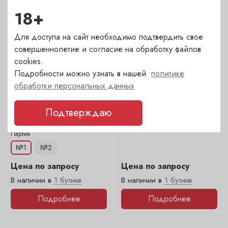
18+
Для доступа на сайт необходимо подтвердить свое
совершеннолетие и согласие на обработку файлов
cookies.
Подробности можно узнать в нашей
политике
обработки персональных данных
Balblair, Balblair 12 Years
Balblair, Balblair 15
Емкость
Емкость
Подтверждаю
0.7
0.7
Цена по запросу
Цена по запросу
В наличии в
1 бутике
В наличии в
1 бутике
Подробнее
Подробнее