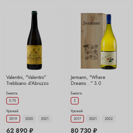
Valentini, "Valentini"
Jermann, "Where
Trebbiano d'Abruzzo
Dreams..." 3.0
Емкость
Емкость
0.75
3
Урожай
Урожай
2019
2020
2021
2017
2021
2022
62 890 ₽
80 730 ₽