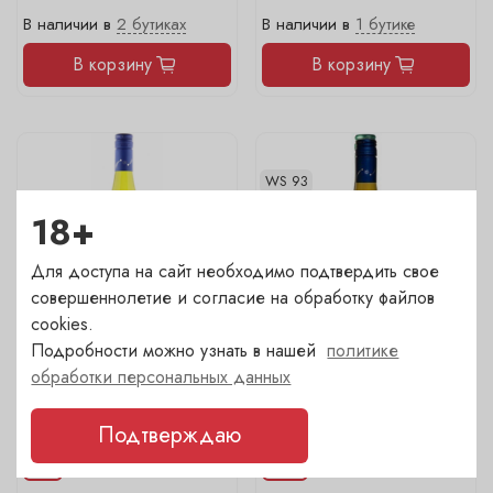
В наличии в
2 бутиках
В наличии в
1 бутике
В корзину
В корзину
WS 93
18+
Для доступа на сайт необходимо подтвердить свое
совершеннолетие и согласие на обработку файлов
cookies.
Подробности можно узнать в нашей
политике
обработки персональных данных
Jermann, "Where
Jermann, "Where
Dreams..." 1.5
Dreams..."
Подтверждаю
Емкость
Емкость
1.5
0.75