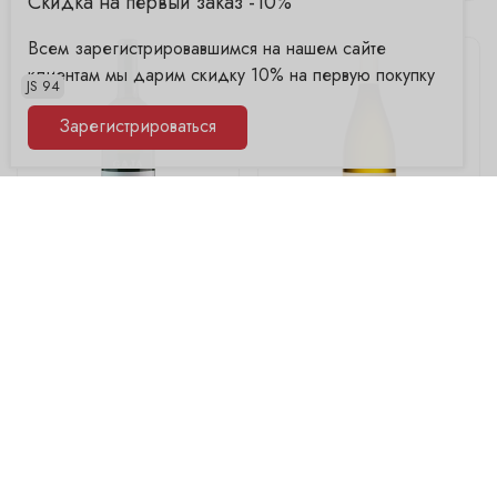
Скидка на первый заказ -10%
Всем зарегистрировавшимся на нашем сайте
клиентам мы дарим скидку 10% на первую покупку
JS 94
Зарегистрироваться
Gaja, Alteni di Brassica
Adega Algueira, AnaDelia
Емкость
Емкость
0.75
0.75
Урожай
Урожай
2019
2022
2015
22 950 ₽
13 610 ₽
В наличии в
1 бутике
В наличии в
5 бутиках