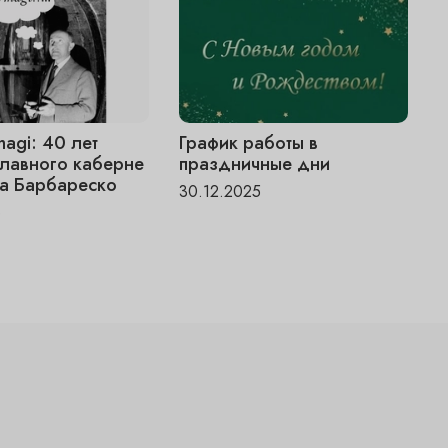
magi: 40 лет
График работы в
V
главного каберне
праздничные дни
«
а Барбареско
ч
30.12.2025
6
1