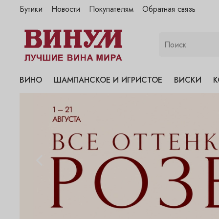
Бутики
Новости
Покупателям
Обратная связь
"Винум" на Полянке
"Винум" на Гранатном
"Винум" на Сухаревском
"Винум" на Пречистенке
ВИНО
ШАМПАНСКОЕ И ИГРИСТОЕ
ВИСКИ
К
"Винум" на Садовнической