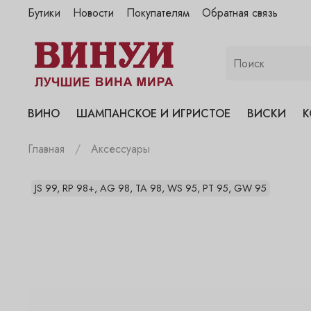
Бутики
Новости
Покупателям
Обратная связь
"Винум" на Полянке
"Винум" на Гранатном
"Винум" на Сухаревском
"Винум" на Пречистенке
ВИНО
ШАМПАНСКОЕ И ИГРИСТОЕ
ВИСКИ
К
"Винум" на Садовнической
Главная
Аксессуары
JS 99, RP 98+, AG 98, TA 98, WS 95, PT 95, GW 95