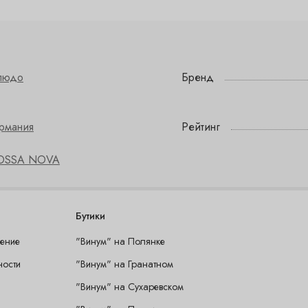
людо
Бренд
ермания
Рейтинг
OSSA NOVA
Бутики
шение
"Винум" на Полянке
ности
"Винум" на Гранатном
"Винум" на Сухаревском