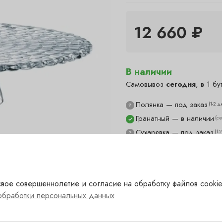
12 660 ₽
В наличии
Самовывоз
сегодня
, в 1 бу
Полянка — под заказ
(1-2 д
?
Гранатный — в наличии
(с
✓
Сухаревка — под заказ
(1-
?
Пречистенка — под заказ
?
Садовническая — под за
?
вое совершеннолетие и согласие на обработку файлов cookie
обработки персональных данных