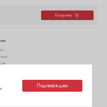
В корзину
тике
ня)
егодня)
2 дня)
(1-2 дня)
каз
(1-2 дня)
Подтверждаю
s.