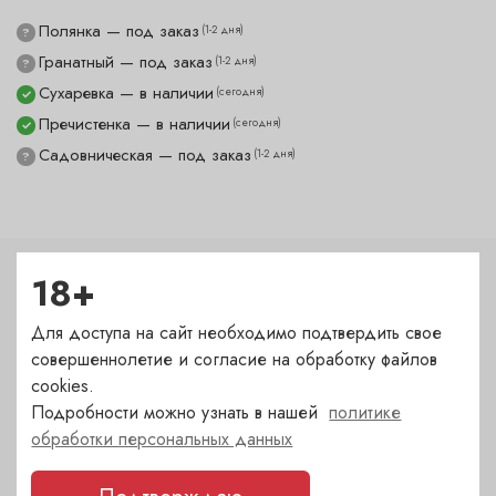
Полянка — под заказ
(1-2 дня)
?
Гранатный — под заказ
(1-2 дня)
?
Сухаревка — в наличии
(сегодня)
✓
Пречистенка — в наличии
(сегодня)
✓
Садовническая — под заказ
(1-2 дня)
?
18+
Характеристики
Для доступа на сайт необходимо подтвердить свое
Тип
совершеннолетие и согласие на обработку файлов
Нож складной
cookies.
Подробности можно узнать в нашей
политике
Бренд
обработки персональных данных
LAGUIOLE