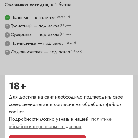
Самовывоз
сегодня
, в 1 бутике
Полянка — в наличии
(сегодня)
✓
Гранатный — под заказ
(1-2 дня)
?
Сухаревка — под заказ
(1-2 дня)
?
Пречистенка — под заказ
(1-2 дня)
?
Садовническая — под заказ
(1-2 дня)
?
18+
Характеристики
Для доступа на сайт необходимо подтвердить свое
Тип
совершеннолетие и согласие на обработку файлов
cookies.
Нож складной
Подробности можно узнать в нашей
политике
обработки персональных данных
Бренд