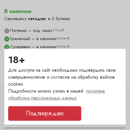
В наличии
Самовывоз
сегодня
, в 2 бутиках
Полянка — под заказ
(1-2 дня)
?
Гранатный — в наличии
(сегодня)
✓
Сухаревка — в наличии
(сегодня)
✓
Пречистенка — под заказ
(1-2 дня)
?
18+
Садовническая — под заказ
(1-2 дня)
?
Для доступа на сайт необходимо подтвердить свое
совершеннолетие и согласие на обработку файлов
cookies.
Подробности можно узнать в нашей
политике
обработки персональных данных
Характеристики
Тип
Подтверждаю
Ведро для охлаждения шампанского