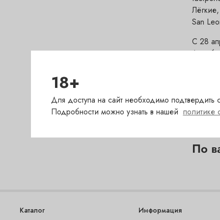
Лёгкие,
San Leon
С 28 ап
А чтобы
18+
Для доступа на сайт необходимо подтвердить с
Подробности можно узнать в нашей
политике 
По в
Каталог
Информация