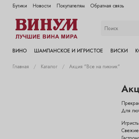
Бутики
Новости
Покупателям
Обратная связь
"Винум" на Полянке
"Винум" на Гранатном
"Винум" на Сухаревском
"Винум" на Пречистенке
ВИНО
ШАМПАНСКОЕ И ИГРИСТОЕ
ВИСКИ
К
"Винум" на Садовнической
Главная
Каталог
Акция "Все на пикник"
Акц
Прекрас
Для люб
Игристы
Свежие,
Гастрон