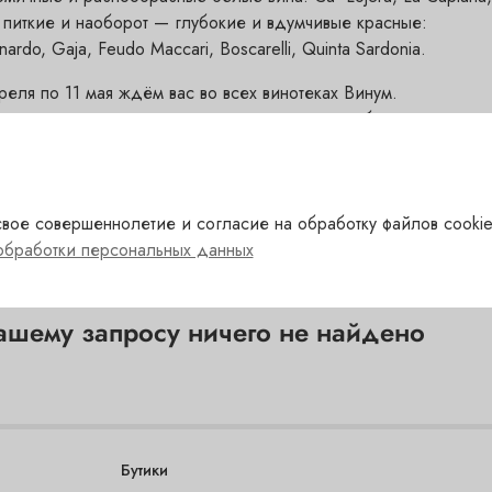
 питкие и наоборот — глубокие и вдумчивые красные:
ardo, Gaja, Feudo Maccari, Boscarelli, Quinta Sardonia.
реля по 11 мая ждём вас во всех винотеках Винум.
 весеннее настроение вас не покидало, на избранные позици
вое совершеннолетие и согласие на обработку файлов cookie
обработки персональных данных
ашему запросу ничего не найдено
Бутики