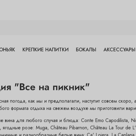
ОНЬЯК
КРЕПКИЕ НАПИТКИ
БОКАЛЫ
АКСЕССУАРЫ
ия "Все на пикник"
ная погода, как мы и предполагали, наступит совсем скоро, 
ого формата отдыха на свежем воздухе мы приготовили вариа
е вина для любого случая и блюда: Conte Emo Capodilista, Nin
 ягодные розе: Muga, Château Pibarnon, Château La Tour de L
омичные и разнообразные белые вина: Ca' Lojera, La Caplana, M