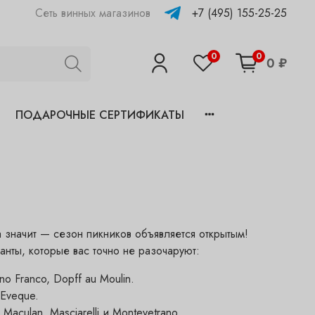
+7 (495) 155-25-25
Сеть винных магазинов
0
0
0 ₽
ПОДАРОЧНЫЕ СЕРТИФИКАТЫ
а значит — сезон пикников объявляется открытым!
нты, которые вас точно не разочаруют:
o Franco, Dopff au Moulin.
'Eveque.
aculan, Masciarelli и Montevetrano.