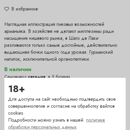
В избранное
Наглядная иллюстрация пиковых возможностей
арманьяка. В хозяйстве не делают миллезимы ради
насыщения нишевого рынка, в Шато де Лаки
разливаются только самые достойные, действительно
выдающиея бочки одного года урожая. Гурманский
напиток, исключительной органолептики.
В наличии
Самовывоз
сегодня
, в 5 бутиках
18+
Полянка — в наличии
(сегодня)
✓
Гранатный — в наличии
(сегодня)
✓
Для доступа на сайт необходимо подтвердить свое
Сухаревка — в наличии
(сегодня)
совершеннолетие и согласие на обработку файлов
✓
cookies.
Пречистенка — в наличии
(сегодня)
✓
Подробности можно узнать в нашей
политике
Садовническая — в наличии
(сегодня)
✓
обработки персональных данных