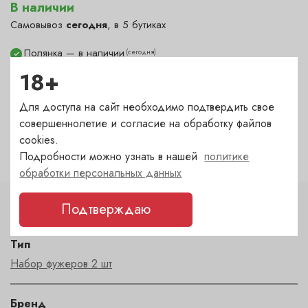
В наличии
Самовывоз
сегодня
, в 5 бутиках
Полянка — в наличии
(сегодня)
✓
Гранатный — в наличии
(сегодня)
18+
✓
Сухаревка — в наличии
(сегодня)
✓
Для доступа на сайт необходимо подтвердить свое
Пречистенка — в наличии
(сегодня)
✓
совершеннолетие и согласие на обработку файлов
Садовническая — в наличии
(сегодня)
✓
cookies.
Подробности можно узнать в нашей
политике
обработки персональных данных
Подтверждаю
Характеристики
Тип
Набор фужеров 2 шт
Бренд