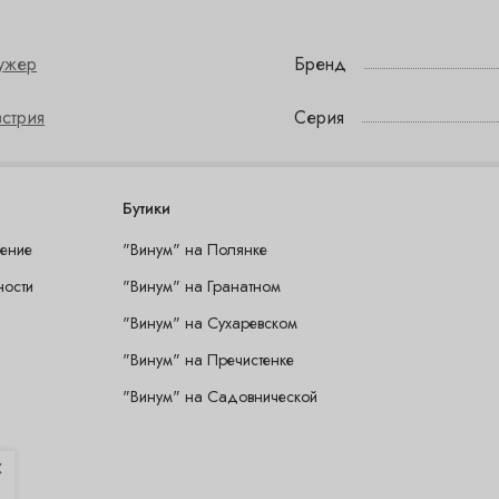
ужер
Бренд
стрия
Серия
Бутики
шение
"Винум" на Полянке
ности
"Винум" на Гранатном
"Винум" на Сухаревском
"Винум" на Пречистенке
"Винум" на Садовнической
×