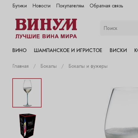
Бутики
Новости
Покупателям
Обратная связь
"Винум" на Полянке
"Винум" на Гранатном
"Винум" на Сухаревском
"Винум" на Пречистенке
ВИНО
ШАМПАНСКОЕ И ИГРИСТОЕ
ВИСКИ
К
"Винум" на Садовнической
Главная
Бокалы
Бокалы и фужеры