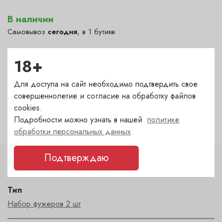
В наличии
Самовывоз
сегодня
, в 1 бутике
Полянка — под заказ
(1-2 дня)
?
18+
Гранатный — под заказ
(1-2 дня)
?
Сухаревка — под заказ
(1-2 дня)
?
Для доступа на сайт необходимо подтвердить свое
Пречистенка — в наличии
(сегодня)
✓
совершеннолетие и согласие на обработку файлов
Садовническая — под заказ
cookies.
(1-2 дня)
?
Подробности можно узнать в нашей
политике
обработки персональных данных
Подтверждаю
Характеристики
Тип
Набор фужеров 2 шт