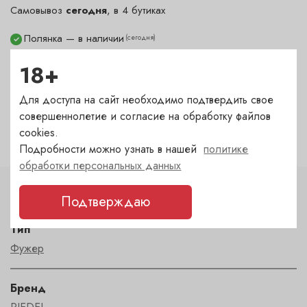
Самовывоз
сегодня
, в 4 бутиках
Полянка — в наличии
(сегодня)
✓
Гранатный — в наличии
(сегодня)
✓
18+
Сухаревка — в наличии
(сегодня)
✓
Пречистенка — в наличии
(сегодня)
✓
Для доступа на сайт необходимо подтвердить свое
Садовническая — под заказ
совершеннолетие и согласие на обработку файлов
(1-2 дня)
?
cookies.
Подробности можно узнать в нашей
политике
обработки персональных данных
Характеристики
Подтверждаю
Тип
Фужер
Бренд