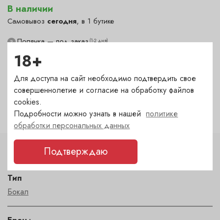
В наличии
Самовывоз
сегодня
, в 1 бутике
Полянка — под заказ
(1-2 дня)
?
18+
Гранатный — под заказ
(1-2 дня)
?
Сухаревка — под заказ
(1-2 дня)
?
Для доступа на сайт необходимо подтвердить свое
Пречистенка — в наличии
(сегодня)
✓
совершеннолетие и согласие на обработку файлов
Садовническая — под заказ
(1-2 дня)
?
cookies.
Подробности можно узнать в нашей
политике
обработки персональных данных
Подтверждаю
Характеристики
Тип
Бокал