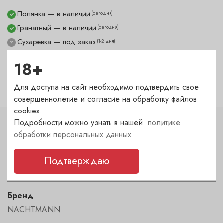
Полянка — в наличии
(сегодня)
✓
Гранатный — в наличии
(сегодня)
✓
Сухаревка — под заказ
(1-2 дня)
?
Пречистенка — в наличии
(сегодня)
✓
18+
Садовническая — в наличии
(сегодня)
✓
Для доступа на сайт необходимо подтвердить свое
совершеннолетие и согласие на обработку файлов
cookies.
Подробности можно узнать в нашей
политике
Характеристики
обработки персональных данных
Тип
Подтверждаю
Набор 5 предметов
Бренд
NACHTMANN