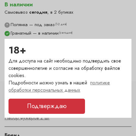
В наличии
Самовывоз
сегодня
, в 2 бутиках
Полянка — под заказ
(1-2 дня)
?
Гранатный — в наличии
(сегодня)
✓
Сухаревка — в наличии
(сегодня)
✓
18+
Пречистенка — под заказ
(1-2 дня)
?
Садовническая — под заказ
(1-2 дня)
?
Для доступа на сайт необходимо подтвердить свое
совершеннолетие и согласие на обработку файлов
cookies.
Подробности можно узнать в нашей
политике
обработки персональных данных
Характеристики
Подтверждаю
Тип
Набор фужеров 2 шт
Бренд