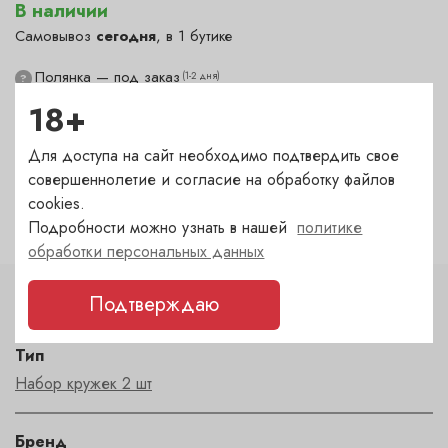
В наличии
Самовывоз
сегодня
, в 1 бутике
Полянка — под заказ
(1-2 дня)
?
Гранатный — под заказ
(1-2 дня)
18+
?
Сухаревка — под заказ
(1-2 дня)
?
Для доступа на сайт необходимо подтвердить свое
Пречистенка — в наличии
(сегодня)
✓
совершеннолетие и согласие на обработку файлов
Садовническая — под заказ
(1-2 дня)
?
cookies.
Подробности можно узнать в нашей
политике
обработки персональных данных
Подтверждаю
Характеристики
Тип
Набор кружек 2 шт
Бренд