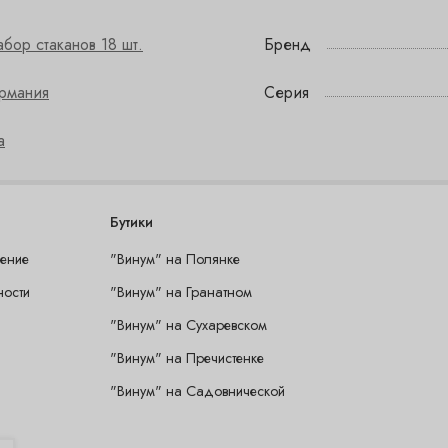
бор стаканов 18 шт.
Бренд
ермания
Серия
а
Бутики
шение
"Винум" на Полянке
ности
"Винум" на Гранатном
"Винум" на Сухаревском
"Винум" на Пречистенке
"Винум" на Садовнической