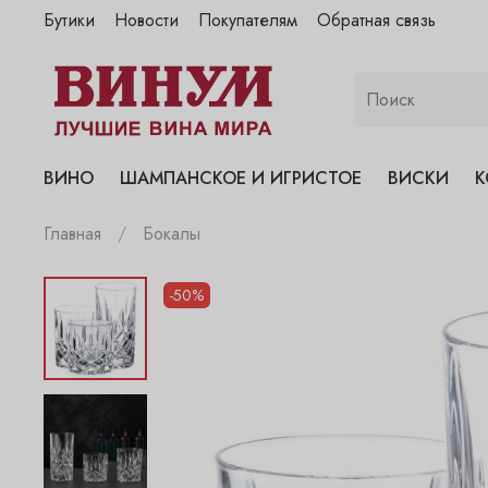
Бутики
Новости
Покупателям
Обратная связь
"Винум" на Полянке
"Винум" на Гранатном
"Винум" на Сухаревском
"Винум" на Пречистенке
ВИНО
ШАМПАНСКОЕ И ИГРИСТОЕ
ВИСКИ
К
"Винум" на Садовнической
Главная
Бокалы
-50%