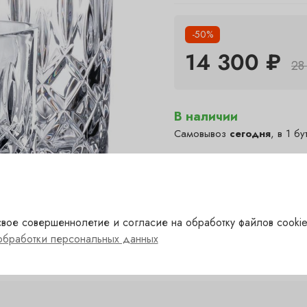
-50%
14 300 ₽
28
В наличии
Самовывоз
сегодня
, в 1 бу
Полянка — под заказ
(1-2 д
?
Гранатный — под заказ
(1-
?
Сухаревка — под заказ
(1-
?
Пречистенка — в наличии
вое совершеннолетие и согласие на обработку файлов cookie
✓
обработки персональных данных
Садовническая — под за
?