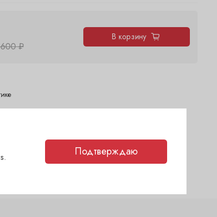
В корзину
 600 ₽
тике
ня)
2 дня)
2 дня)
Подтверждаю
(сегодня)
s.
каз
(1-2 дня)