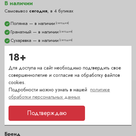
В наличии
Самовывоз
сегодня
, в 4 бутиках
Полянка — в наличии
(сегодня)
✓
Гранатный — в наличии
(сегодня)
✓
Сухаревка — в наличии
(сегодня)
✓
Пречистенка — в наличии
(сегодня)
✓
18+
Садовническая — под заказ
(1-2 дня)
?
Для доступа на сайт необходимо подтвердить свое
совершеннолетие и согласие на обработку файлов
cookies.
Подробности можно узнать в нашей
политике
Характеристики
обработки персональных данных
Тип
Подтверждаю
Набор стаканов 2 шт.
Бренд