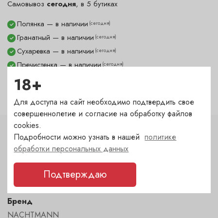
Самовывоз
сегодня
, в 5 бутиках
Полянка — в наличии
(сегодня)
✓
Гранатный — в наличии
(сегодня)
✓
Сухаревка — в наличии
(сегодня)
✓
Пречистенка — в наличии
(сегодня)
✓
Садовническая — в наличии
18+
(сегодня)
✓
Для доступа на сайт необходимо подтвердить свое
совершеннолетие и согласие на обработку файлов
cookies.
Подробности можно узнать в нашей
политике
Характеристики
обработки персональных данных
Тип
Подтверждаю
Набор стопок 4 шт
Бренд
NACHTMANN