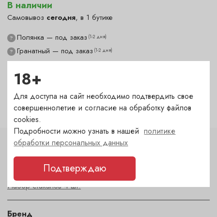
В наличии
Самовывоз
сегодня
, в 1 бутике
Полянка — под заказ
(1-2 дня)
?
Гранатный — под заказ
(1-2 дня)
?
Сухаревка — под заказ
(1-2 дня)
?
18+
Пречистенка — в наличии
(сегодня)
✓
Садовническая — под заказ
(1-2 дня)
?
Для доступа на сайт необходимо подтвердить свое
совершеннолетие и согласие на обработку файлов
cookies.
Подробности можно узнать в нашей
политике
обработки персональных данных
Характеристики
Подтверждаю
Тип
Набор стаканов 4 шт.
Бренд