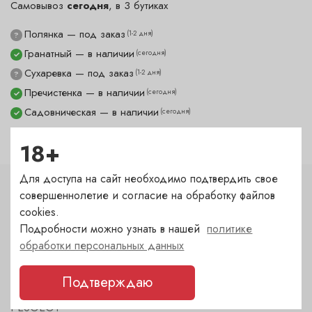
Самовывоз
сегодня
, в 3 бутиках
Полянка — под заказ
(1-2 дня)
?
Гранатный — в наличии
(сегодня)
✓
Сухаревка — под заказ
(1-2 дня)
?
Пречистенка — в наличии
(сегодня)
✓
Садовническая — в наличии
(сегодня)
✓
18+
Для доступа на сайт необходимо подтвердить свое
совершеннолетие и согласие на обработку файлов
Характеристики
cookies.
Тип
Подробности можно узнать в нашей
политике
обработки персональных данных
Декантер
Подтверждаю
Бренд
PEUGEOT