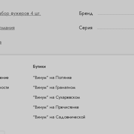
абор фужеров 4 шт.
Бренд
ермания
Серия
а
Бутики
шение
"Винум" на Полянке
ности
"Винум" на Гранатном
"Винум" на Сухаревском
"Винум" на Пречистенке
"Винум" на Садовнической