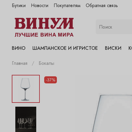
Бутики
Новости
Покупателям
Обратная связь
"Винум" на Полянке
"Винум" на Гранатном
"Винум" на Сухаревском
"Винум" на Пречистенке
ВИНО
ШАМПАНСКОЕ И ИГРИСТОЕ
ВИСКИ
К
"Винум" на Садовнической
Главная
Бокалы
-37%