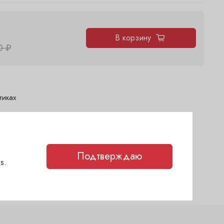
В корзину
0 ₽
тиках
дня)
егодня)
егодня)
Подтверждаю
(сегодня)
s.
каз
(1-2 дня)