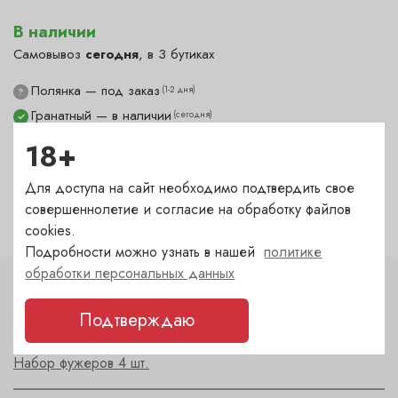
В наличии
Самовывоз
сегодня
, в 3 бутиках
Полянка — под заказ
(1-2 дня)
?
Гранатный — в наличии
(сегодня)
✓
Сухаревка — в наличии
(сегодня)
✓
18+
Пречистенка — под заказ
(1-2 дня)
?
Для доступа на сайт необходимо подтвердить свое
Садовническая — в наличии
(сегодня)
✓
совершеннолетие и согласие на обработку файлов
cookies.
Подробности можно узнать в нашей
политике
обработки персональных данных
Характеристики
Подтверждаю
Тип
Набор фужеров 4 шт.