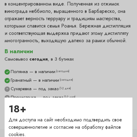
в концентрированном виде. Полученная из отжимок
винограда неббиоло, выращенного в Барбареско, она
отражает верность терруару и традициям мастерства,
которыми славится семья Роанья. Бережная дистилляция
и соответствующая выдержка придают этому дистилляту
многогранность, выходящую далеко за рамки обычной.
В наличии
Самовывоз
сегодня
, в 3 бутиках
Полянка — в наличии
(сегодня)
✓
Гранатный — в наличии
(сегодня)
✓
Сухаревка — под заказ
(1-2 дня)
?
Пречистенка — под заказ
(1-2 дня)
?
18+
Садовническая — в наличии
(сегодня)
✓
Для доступа на сайт необходимо подтвердить свое
совершеннолетие и согласие на обработку файлов
cookies.