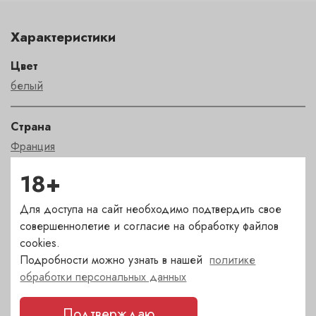
Характеристики
Цвет
белый
Страна
Франция
18+
Сорт
Менье
,
Пино Нуар
,
Шардоне
Для доступа на сайт необходимо подтвердить свое
совершеннолетие и согласие на обработку файлов
cookies.
Регион
Подробности можно узнать в нашей
политике
Champagne
обработки персональных данных
Автор
Подтверждаю