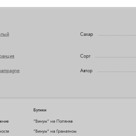
елый
Сахар
ранция
Сорт
hampagne
Автор
Бутики
шение
"Винум" на Полянке
ности
"Винум" на Гранатном