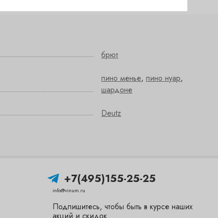
брют
пино менье
,
пино нуар
,
шардоне
Deutz
+7(495)155-25-25
info@vinum.ru
Подпишитесь, чтобы быть в курсе наших
акций и скидок