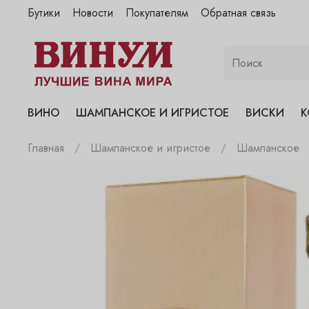
Бутики
Новости
Покупателям
Обратная связь
"Винум" на Полянке
"Винум" на Гранатном
"Винум" на Сухаревском
"Винум" на Пречистенке
ВИНО
ШАМПАНСКОЕ И ИГРИСТОЕ
ВИСКИ
К
"Винум" на Садовнической
Главная
Шампанское и игристое
Шампанское