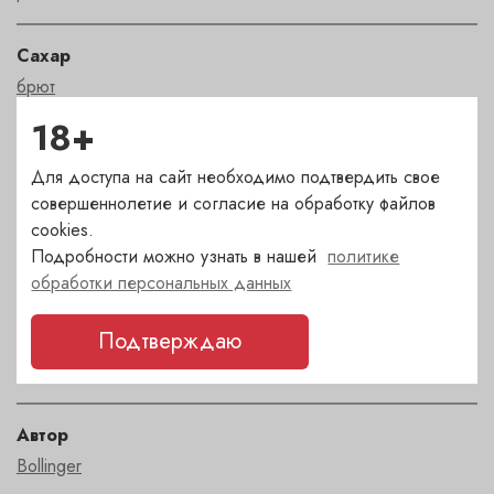
Сахар
брют
18+
Страна
Для доступа на сайт необходимо подтвердить свое
Франция
совершеннолетие и согласие на обработку файлов
cookies.
Сорт
Подробности можно узнать в нашей
политике
пино менье
,
пино нуар
,
шардоне
обработки персональных данных
Подтверждаю
Регион
Champagne
Автор
Bollinger