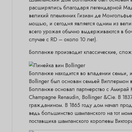
расширялись благодаря легендарной Мадам
великий племянник Гизиан де Монгольфье.
мощью, и сегодня является одним из вели
всего урожая обычно выдерживаются в боч
случае с RD – около 10 лет).
Болланже производит классические, сложны
Болланже находится во владении семьи, и
Bollinger был основан семьей Виллермон 
Болланже основал партнерство с Амирай 
Champagne Renaudin, Bollinger &Cie. В 1
гражданином. В 1865 году дом начал прод
ведь большинство шампанского на тот мо
поставщика шампанского королевы Виктори