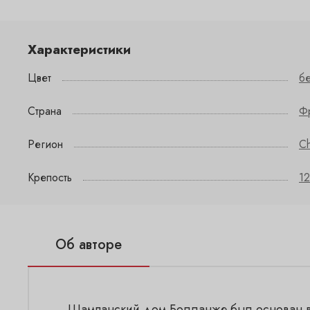
Характеристики
Цвет
б
Страна
Ф
Регион
C
Крепость
12
Об авторе
Шампанский дом Болланже был основан в 