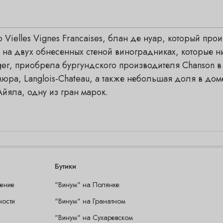
 Vielles Vignes Francaises, блан де нуар, который пр
 на двух обнесенных стеной виноградниках, которые н
nger, приобрела бургундского производителя Chanson в
юра, Langlois-Chateau, а также небольшая доля в доме
йяла, одну из гран марок.
Бутики
шение
"Винум" на Полянке
ности
"Винум" на Гранатном
"Винум" на Сухаревском