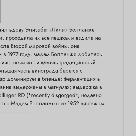
авил вдову Элизабет «Лили» Болланже
и, проходила их все пешком и ездила на
осле Второй мировой войны, она
ти в 1977 году, мадам Болланже добилась
 ничто не может изменять традиционный
льшая часть винограда берется с
уар доминирует в бленде; ферментация в
 вина выдержаны в магнумах; выдержка в
linger RD (*recently disgorged*, недавно
влен Мадам Болланже с ее 1952 винтажом.