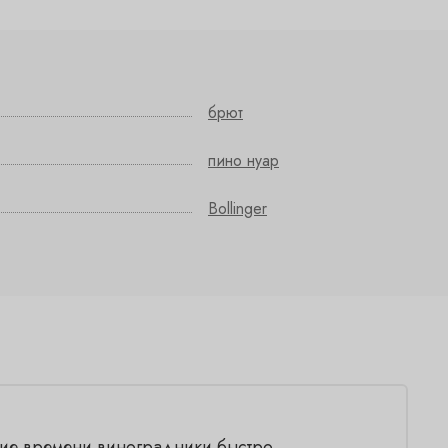
брют
пино нуар
Bollinger
ие времени виноградники быстро