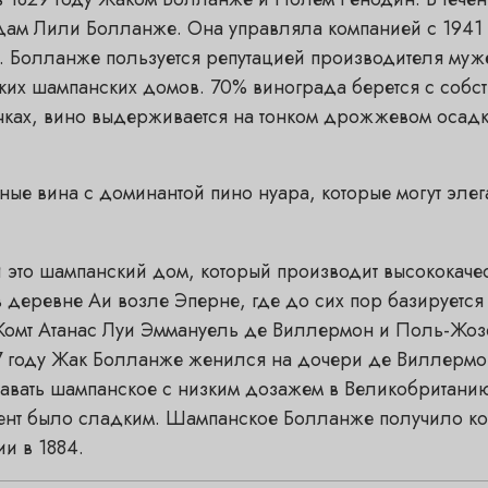
 Лили Болланже. Она управляла компанией с 1941 год
 Болланже пользуется репутацией производителя муже
ких шампанских домов. 70% винограда берется с собс
ках, вино выдерживается на тонком дрожжевом осадке
е вина с доминантой пино нуара, которые могут элеган
 это шампанский дом, который производит высококачес
в деревне Аи возле Эперне, где до сих пор базируется
Комт Атанас Луи Эммануель де Виллермон и Поль-Жо
837 году Жак Болланже женился на дочери де Виллермо
авать шампанское с низким дозажем в Великобританию
мент было сладким. Шампанское Болланже получило ко
и в 1884.