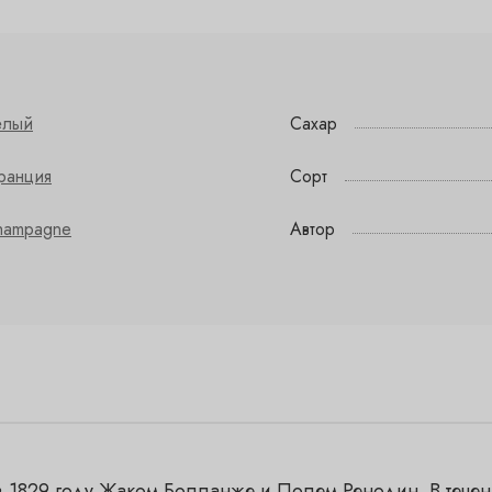
елый
Сахар
ранция
Сорт
hampagne
Автор
1829 году Жаком Болланже и Полем Ренодин. В течен