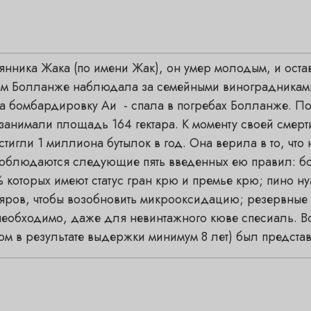
янника Жака (по имени Жак), он умер молодым, и ост
адам Болланже наблюдала за семейными виноградникам
ла бомбардировку Аи - спала в погребах Болланже. П
 занимали площадь 164 гектара. К моменту своей смер
стигли 1 миллиона бутылок в год. Она верила в то, что
соблюдаются следующие пять введенных ею правил: бо
 которых имеют статус гран крю и премье крю; пино н
ляров, чтобы возобновить микрооксидацию; резервные
необходимо, даже для невинтажного кюве спесиаль. Bol
м в результате выдержки минимум 8 лет) был предста