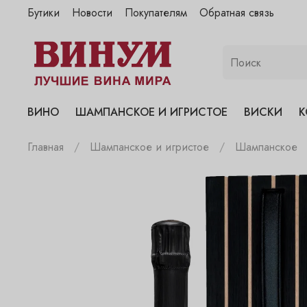
Бутики
Новости
Покупателям
Обратная связь
"Винум" на Полянке
"Винум" на Гранатном
"Винум" на Сухаревском
"Винум" на Пречистенке
ВИНО
ШАМПАНСКОЕ И ИГРИСТОЕ
ВИСКИ
К
"Винум" на Садовнической
Главная
Шампанское и игристое
Шампанское