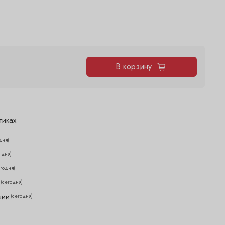
В корзину
тиках
дня)
2 дня)
егодня)
(сегодня)
чии
(сегодня)