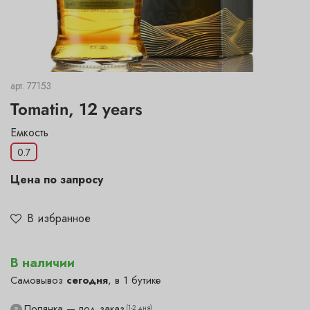
арт.
77153
Tomatin, 12 years
Емкость
0.7
Цена по запросу
В избранное
В наличии
Самовывоз
сегодня
, в 1 бутике
Полянка — под заказ
(1-2 дня)
?