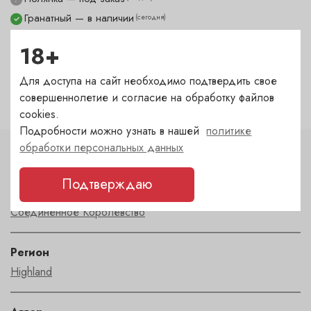
Гранатный — в наличии
(сегодня)
✓
Сухаревка — под заказ
(1-2 дня)
?
18+
Пречистенка — под заказ
(1-2 дня)
?
Садовническая — под заказ
(1-2 дня)
?
Для доступа на сайт необходимо подтвердить свое
совершеннолетие и согласие на обработку файлов
cookies.
Подробности можно узнать в нашей
политике
обработки персональных данных
Характеристики
Подтверждаю
Страна
Соединенное Королевство
Регион
Highland