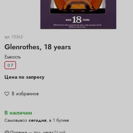
арт.
72362
Glenrothes, 18 years
Емкость
0.7
Цена по запросу
В избранное
В наличии
Самовывоз
сегодня
, в 1 бутике
Полянка — под заказ
(1-2 дня)
?