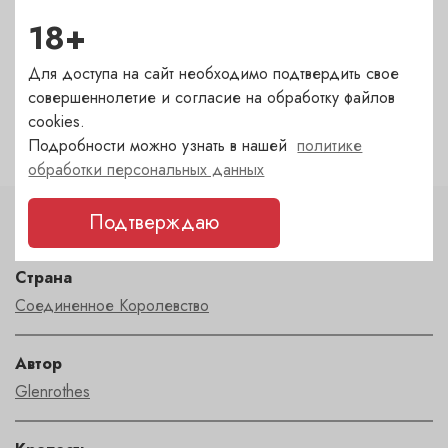
18+
Гранатный — под заказ
(1-2 дня)
?
Сухаревка — под заказ
(1-2 дня)
?
Для доступа на сайт необходимо подтвердить свое
Пречистенка — в наличии
(сегодня)
✓
совершеннолетие и согласие на обработку файлов
Садовническая — под заказ
(1-2 дня)
?
cookies.
Подробности можно узнать в нашей
политике
обработки персональных данных
Подтверждаю
Характеристики
Страна
Соединенное Королевство
Автор
Glenrothes