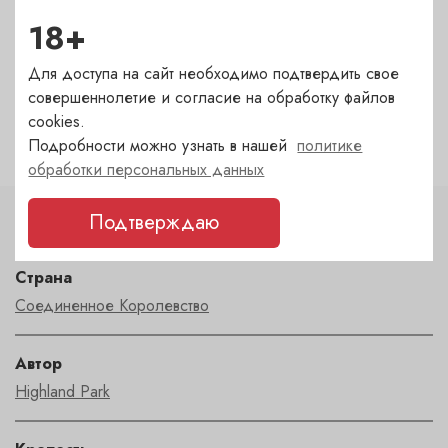
18+
Гранатный — в наличии
(сегодня)
✓
Сухаревка — под заказ
(1-2 дня)
?
Для доступа на сайт необходимо подтвердить свое
Пречистенка — под заказ
(1-2 дня)
?
совершеннолетие и согласие на обработку файлов
Садовническая — под заказ
(1-2 дня)
?
cookies.
Подробности можно узнать в нашей
политике
обработки персональных данных
Подтверждаю
Характеристики
Страна
Соединенное Королевство
Автор
Highland Park