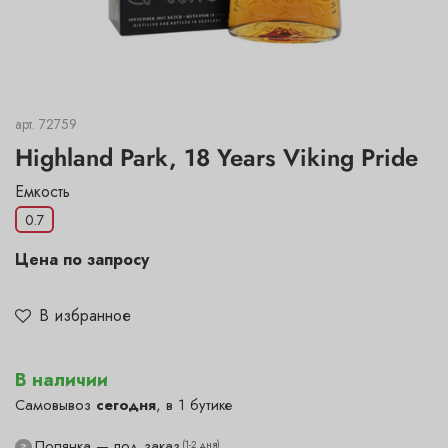
арт.
72759
Highland Park, 18 Years Viking Pride
Емкость
0.7
Цена по запросу
В избранное
В наличии
Самовывоз
сегодня
, в 1 бутике
Полянка — под заказ
(1-2 дня)
?