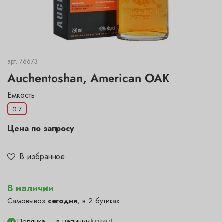
арт.
76673
Auchentoshan, American OAK
Емкость
0.7
Цена по запросу
В избранное
В наличии
Самовывоз
сегодня
, в 2 бутиках
Полянка — в наличии
(сегодня)
✓