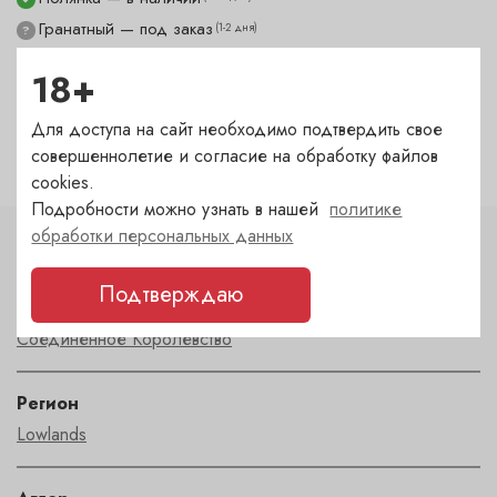
Гранатный — под заказ
(1-2 дня)
?
Сухаревка — под заказ
(1-2 дня)
?
18+
Пречистенка — в наличии
(сегодня)
✓
Садовническая — под заказ
(1-2 дня)
?
Для доступа на сайт необходимо подтвердить свое
совершеннолетие и согласие на обработку файлов
cookies.
Подробности можно узнать в нашей
политике
обработки персональных данных
Характеристики
Подтверждаю
Страна
Соединенное Королевство
Регион
Lowlands