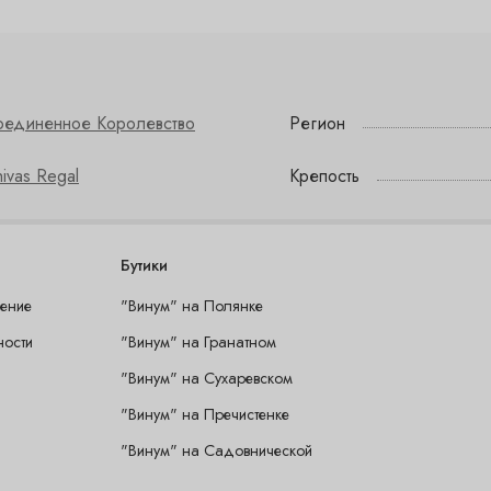
оединенное Королевство
Регион
ivas Regal
Крепость
Бутики
шение
"Винум" на Полянке
ности
"Винум" на Гранатном
"Винум" на Сухаревском
"Винум" на Пречистенке
"Винум" на Садовнической