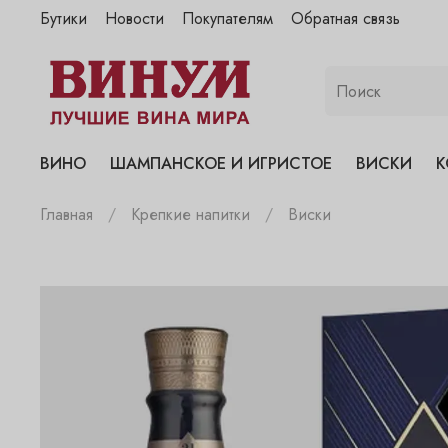
Бутики
Новости
Покупателям
Обратная связь
"Винум" на Полянке
"Винум" на Гранатном
"Винум" на Сухаревском
"Винум" на Пречистенке
ВИНО
ШАМПАНСКОЕ И ИГРИСТОЕ
ВИСКИ
К
"Винум" на Садовнической
Главная
Крепкие напитки
Виски