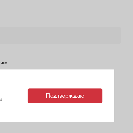
тике
дня)
2 дня)
2 дня)
Подтверждаю
s.
(1-2 дня)
каз
(1-2 дня)