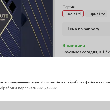
Цена по запросу
В наличии
Самовывоз
сегодня
, в 1 бу
Полянка — в наличии
(сего
✓
Гранатный — под заказ
(1-
?
Сухаревка — под заказ
(1-
?
вое совершеннолетие и согласие на обработку файлов cookie
Пречистенка — под заказ
?
обработки персональных данных
Садовническая — под за
?