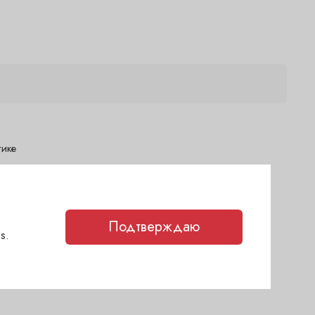
тике
ня)
2 дня)
2 дня)
Подтверждаю
s.
(сегодня)
каз
(1-2 дня)