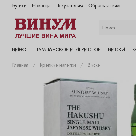
Бутики
Новости
Покупателям
Обратная связь
"Винум" на Полянке
"Винум" на Гранатном
"Винум" на Сухаревском
"Винум" на Пречистенке
ВИНО
ШАМПАНСКОЕ И ИГРИСТОЕ
ВИСКИ
К
"Винум" на Садовнической
Главная
Крепкие напитки
Виски