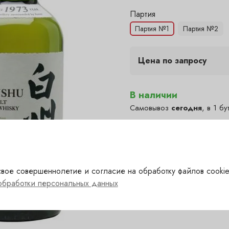
Цена по запросу
В наличии
Самовывоз
сегодня
, в 1 бу
Полянка — под заказ
(1-2 д
?
Гранатный — под заказ
(1-
?
Сухаревка — под заказ
(1-
?
вое совершеннолетие и согласие на обработку файлов cookie
Пречистенка — в наличии
✓
обработки персональных данных
Садовническая — под за
?