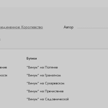
оединенное Королевство
Автор
3
Бутики
шение
"Винум" на Полянке
ности
"Винум" на Гранатном
"Винум" на Сухаревском
"Винум" на Пречистенке
"Винум" на Садовнической