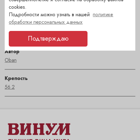
Соединенное Королевство
cookies.
Подробности можно узнать в нашей
политике
обработки персональных данных
Регион
Highland
Подтверждаю
Автор
Oban
Крепость
56.2