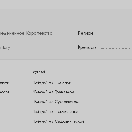
оединенное Королевство
Регион
ntory
Крепость
Бутики
шение
"Винум" на Полянке
ности
"Винум" на Гранатном
"Винум" на Сухаревском
"Винум" на Пречистенке
"Винум" на Садовнической