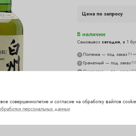
Цена по запросу
В наличии
Самовывоз
сегодня
, в 1 бу
Полянка — под заказ
(1-2 д
?
Гранатный — под заказ
(1-
?
Сухаревка — под заказ
(1-
?
Пречистенка — в наличии
✓
Садовническая — под за
?
вое совершеннолетие и согласие на обработку файлов cookie
обработки персональных данных