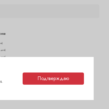
тике
ня)
2 дня)
2 дня)
(сегодня)
каз
(1-2 дня)
Подтверждаю
s.