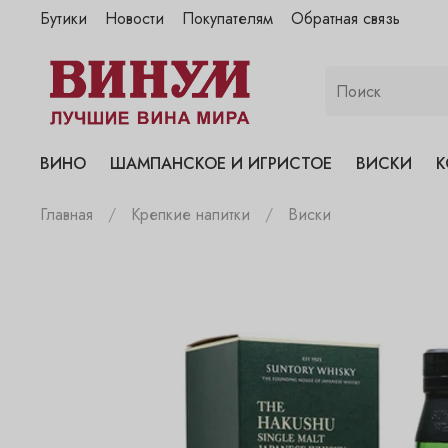
Бутики
Новости
Покупателям
Обратная связь
"Винум" на Полянке
"Винум" на Гранатном
"Винум" на Сухаревском
"Винум" на Пречистенке
ВИНО
ШАМПАНСКОЕ И ИГРИСТОЕ
ВИСКИ
К
"Винум" на Садовнической
Главная
Крепкие напитки
Виски