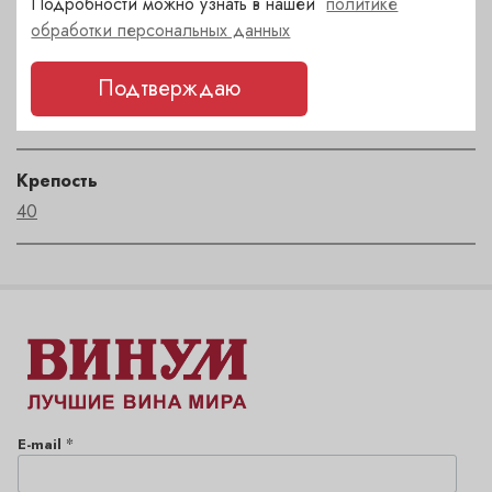
Подробности можно узнать в нашей
политике
Франция
обработки персональных данных
Подтверждаю
Автор
Frapin
Крепость
40
*
E-mail