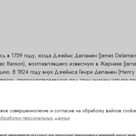
сь в 1759 году, когда Джеймс Деламен (James Delamai
aac Ranson), возглавлявшего известную в Жарнаке (Jarn
ию. В 1824 году внук Джеймса Генри Деламен (Henry 
lamain», просуществовавшую под этим именем четыре по
а и сменила название на «Delamain&C°».
вое совершеннолетие и согласие на обработку файлов cookie
обработки персональных данных
ain является одним из лучших производителей коньяк