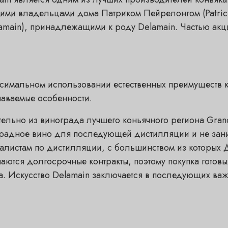
ними владельцами дома Патриком Пейрелонгом (Patrick
lamain), принадлежащими к роду Delamain. Частью акц
симальном использовании естественных преимуществ к
наваемые особенности.
тельно из винограда лучшего коньячного региона Gra
градное вино для последующей дистилляции и не зани
листам по дистилляции, с большинством из которых Д
аются долгосрочные контракты, поэтому покупка готов
а. Искусство Delamain заключается в последующих ва