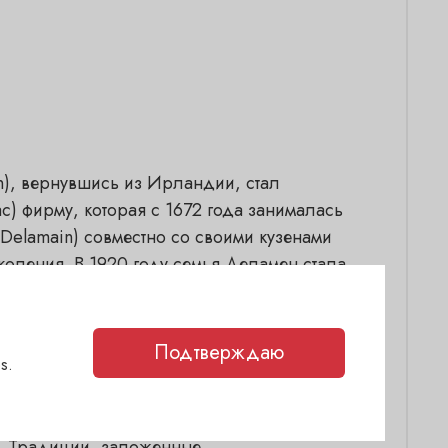
n), вернувшись из Ирландии, стал
ac) фирму, которая с 1672 года занималась
Delamain) совместно со своими кузенами
коления. В 1920 году семья Деламен стала
Подтверждаю
s.
а. Традиции, заложенные