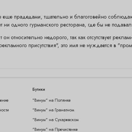
е еще прадедами, тщательно и благоговейно соблюдают
 ни одного гурманского ресторана, где бы не подавал
т он относительно недорого, так как отсутствует рекл
рекламного присутствия", это имя не нуждается в "про
Бутики
шение
"Винум" на Полянке
ности
"Винум" на Гранатном
"Винум" на Сухаревском
"Винум" на Пречистенке