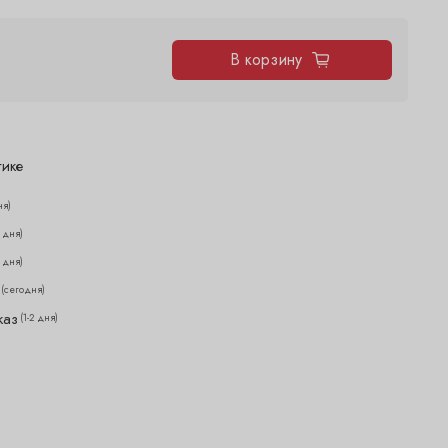
В корзину
тике
ня)
2 дня)
2 дня)
(сегодня)
каз
(1-2 дня)