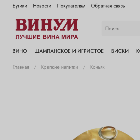
Бутики
Новости
Покупателям
Обратная связь
"Винум" на Полянке
"Винум" на Гранатном
"Винум" на Сухаревском
"Винум" на Пречистенке
ВИНО
ШАМПАНСКОЕ И ИГРИСТОЕ
ВИСКИ
К
"Винум" на Садовнической
Главная
Крепкие напитки
Коньяк