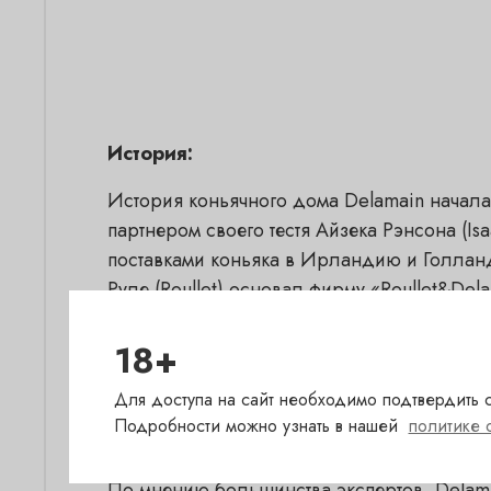
История:
История коньячного дома Delamain начала
партнером своего тестя Айзека Рэнсона (Is
поставками коньяка в Ирландию и Голланд
Руле (Roullet) основал фирму «Roullet&De
единственным владельцем коньячного дом
18+
Для доступа на сайт необходимо подтвердить с
Подробности можно узнать в нашей
политике 
По мнению большинства экспертов, Delam