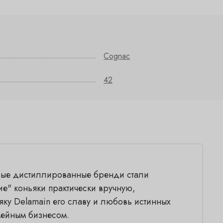
Cognac
42
ервые дистиллированные бренди стали
е" коньяки практически вручную,
яку Delamain его славу и любовь истинных
мейным бизнесом.