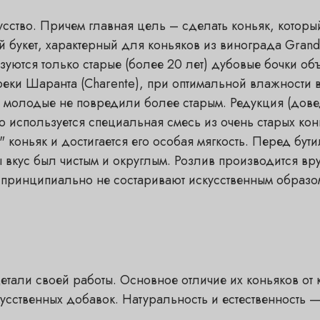
сство. Причем главная цель – сделать коньяк, которы
 букет, характерный для коньяков из винограда Gran
уются только старые (более 20 лет) дубовые бочки об
еки Шаранта (Charente), при оптимальной влажности
ы молодые не повредили более старым. Редукция (дове
го используется специальная смесь из очень старых ко
ь" коньяк и достигается его особая мягкость. Перед б
ы вкус был чистым и округлым. Розлив производится в
 принципиально не состаривают искусственным образо
тали своей работы. Основное отличие их коньяков от к
кусственных добавок. Натуральность и естественность 