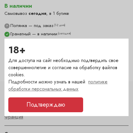
В наличии
Самовывоз
сегодня
, в 1 бутике
Полянка — под заказ
(1-2 дня)
?
Гранатный — в наличии
(сегодня)
✓
Сухаревка — под заказ
(1-2 дня)
?
18+
Пречистенка — под заказ
(1-2 дня)
?
Садовническая — под заказ
(1-2 дня)
?
Для доступа на сайт необходимо подтвердить свое
совершеннолетие и согласие на обработку файлов
cookies.
Подробности можно узнать в нашей
политике
обработки персональных данных
Характеристики
Подтверждаю
Страна
Франция