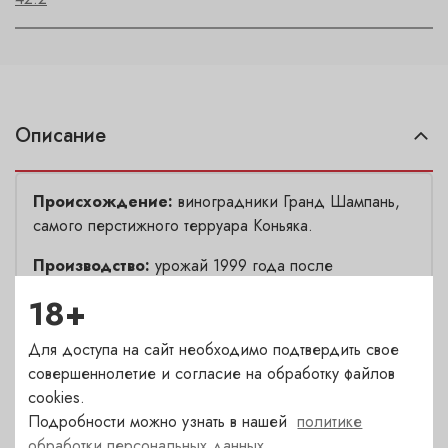
Описание
Происхождение:
виноградники Гранд Шампань,
самого перстижного терруара Коньяка.
Производство:
урожай 1999 года после
дистилляции помещается в специальную бочку
18+
объёмом 270 литров. Для изготовления такой бочки
использовалсь старая традиционная 350 л. бочка. В
Для доступа на сайт необходимо подтвердить свое
2000 году первоначально был отправлен в
совершеннолетие и согласие на обработку файлов
Бристоль, для выдержки во влажных условиях
cookies.
подземного погреба бывшей пивоварни. Восемь лет
Подробности можно узнать в нашей
политике
спустя его перевели на склад на берегу реки в
обработки персональных данных