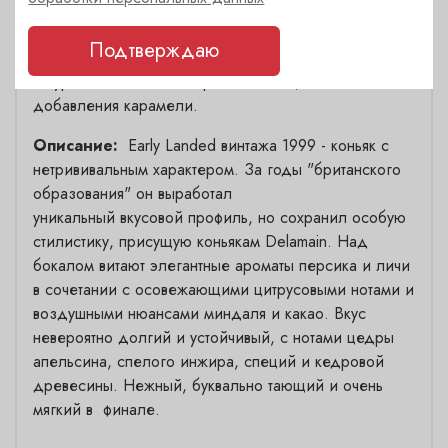
Ливерпуле, где он врослел в течение ещё
двенадцати лет. В 2020 году бочка вернулась на
Подтверждаю
склад Delamain. Розлив в ноябре 2020 при
натуральной бочковой крепости в 42,2% без
добавления карамели.
Описание:
Early Landed винтажа 1999 - коньяк с
нетрививальным характером. За годы "британского
образования" он выработал
уникальный вкусовой профиль, но сохранил особую
стилистику, присущую коньякам Delamain. Над
бокалом витают элегантные ароматы персика и личи
в сочетании с осовежающими цитрусовыми нотами и
воздушными нюансами миндаля и какао. Вкус
невероятно долгий и устойчивый, с нотами цедры
апельсина, спелого инжира, специй и кедровой
древесины. Нежный, буквально тающий и очень
мягкий в финале.