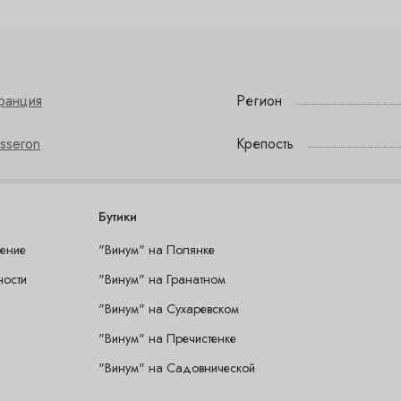
ранция
Регион
sseron
Крепость
Бутики
шение
"Винум" на Полянке
ности
"Винум" на Гранатном
"Винум" на Сухаревском
"Винум" на Пречистенке
"Винум" на Садовнической