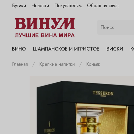
Бутики
Новости
Покупателям
Обратная связь
"Винум" на Полянке
"Винум" на Гранатном
"Винум" на Сухаревском
"Винум" на Пречистенке
ВИНО
ШАМПАНСКОЕ И ИГРИСТОЕ
ВИСКИ
К
"Винум" на Садовнической
Главная
Крепкие напитки
Коньяк