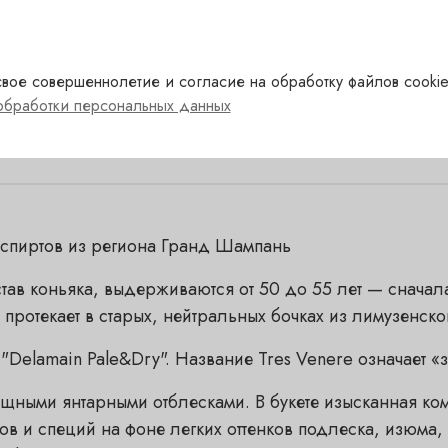
ранция
Регион
lamain
Крепость
вое совершеннолетие и согласие на обработку файлов cookie
обработки персональных данных
спиртов из региона Гранд Шампань
ав коньяка, выдерживаются от 50 до 55 лет — сначала
протекает в старых, нейтральных бочках из лимузенско
"Delamain Pale&Dry". Название Tres Venere означает 
ящными янтарными отблесками. В букете изысканная ком
ов и специй на фоне легких оттенков подлеска, изюма,