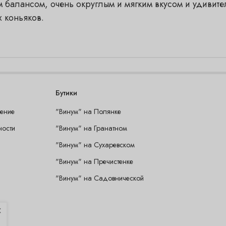
 балансом, очень округлым и мягким вкусом и удивите
х коньяков.
Бутики
шение
"Винум" на Полянке
ности
"Винум" на Гранатном
"Винум" на Сухаревском
"Винум" на Пречистенке
"Винум" на Садовнической
×