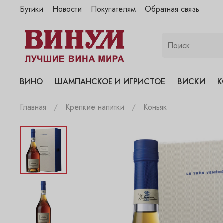
Бутики
Новости
Покупателям
Обратная связь
"Винум" на Полянке
"Винум" на Гранатном
"Винум" на Сухаревском
"Винум" на Пречистенке
ВИНО
ШАМПАНСКОЕ И ИГРИСТОЕ
ВИСКИ
К
"Винум" на Садовнической
Главная
Крепкие напитки
Коньяк