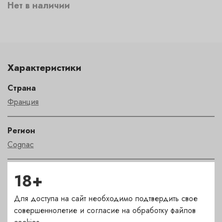
Нет в наличии
Характеристики
Страна
Франция
Регион
Cognac
Автор
18+
Delamain
Для доступа на сайт необходимо подтвердить свое
совершеннолетие и согласие на обработку файлов
Крепость