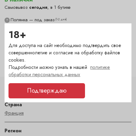
Самовывоз
сегодня
, в 1 бутике
Полянка — под заказ
(1-2 дня)
?
Гранатный — под заказ
(1-2 дня)
?
18+
Сухаревка — под заказ
(1-2 дня)
?
Пречистенка — в наличии
Для доступа на сайт необходимо подтвердить свое
(сегодня)
✓
совершеннолетие и согласие на обработку файлов
Садовническая — под заказ
(1-2 дня)
?
cookies.
Подробности можно узнать в нашей
политике
обработки персональных данных
Подтверждаю
Характеристики
Страна
Франция
Регион