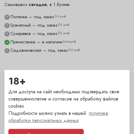
Самовывоз
сегодня
, в 1 бутике
Полянка — под заказ
(1-2 дня)
?
Гранатный — под заказ
(1-2 дня)
?
Сухаревка — под заказ
(1-2 дня)
?
Пречистенка — в наличии
(сегодня)
✓
Садовническая — под заказ
(1-2 дня)
?
18+
Характеристики
Для доступа на сайт необходимо подтвердить свое
совершеннолетие и согласие на обработку файлов
Тип
cookies.
Нож складной
Подробности можно узнать в нашей
политике
обработки персональных данных
Бренд