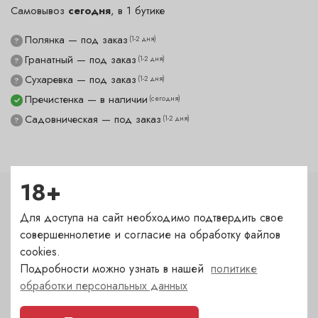
Самовывоз
сегодня
, в 1 бутике
Полянка — под заказ
(1-2 дня)
?
Гранатный — под заказ
(1-2 дня)
?
Сухаревка — под заказ
(1-2 дня)
?
Пречистенка — в наличии
(сегодня)
✓
Садовническая — под заказ
(1-2 дня)
?
18+
Характеристики
Для доступа на сайт необходимо подтвердить свое
совершеннолетие и согласие на обработку файлов
Тип
cookies.
Нож складной
Подробности можно узнать в нашей
политике
обработки персональных данных
Бренд