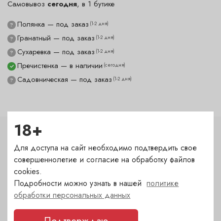
Самовывоз
сегодня
, в 1 бутике
Полянка — под заказ
(1-2 дня)
?
Гранатный — под заказ
(1-2 дня)
?
Сухаревка — под заказ
(1-2 дня)
?
Пречистенка — в наличии
(сегодня)
✓
Садовническая — под заказ
(1-2 дня)
?
18+
Характеристики
Для доступа на сайт необходимо подтвердить свое
совершеннолетие и согласие на обработку файлов
Тип
cookies.
Нож складной
Подробности можно узнать в нашей
политике
обработки персональных данных
Бренд
LAGUIOLE