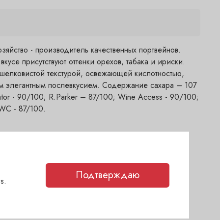
зяйство - производитель качественных портвейнов.
вкусе присутствуют оттенки орехов, табака и ириски.
шелковистой текстурой, освежающей кислотностью,
м элегантным послевкусием. Содержание сахара – 107
ator - 90/100; R.Parker – 87/100; Wine Access - 90/100;
IWC - 87/100.
тике
ня)
Подтверждаю
егодня)
s.
2 дня)
(1-2 дня)
каз
(1-2 дня)