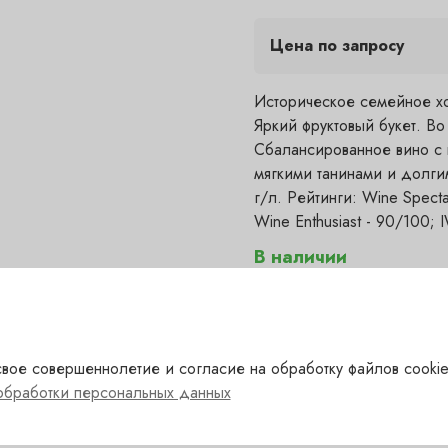
Цена по запросу
Историческое семейное хо
Яркий фруктовый букет. Во 
Сбалансированное вино с 
мягкими танинами и долги
г/л. Рейтинги: Wine Spect
Wine Enthusiast - 90/100; 
В наличии
Самовывоз
сегодня
, в 1 бу
Полянка — под заказ
(1-2 д
?
Гранатный — в наличии
(с
✓
вое совершеннолетие и согласие на обработку файлов cookie
Сухаревка — под заказ
(1-
?
обработки персональных данных
Пречистенка — под заказ
?
Садовническая — под за
?