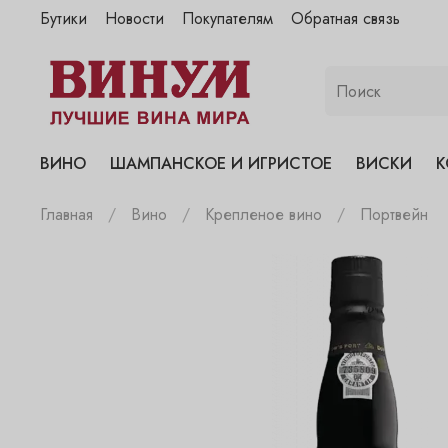
Бутики
Новости
Покупателям
Обратная связь
"Винум" на Полянке
"Винум" на Гранатном
"Винум" на Сухаревском
"Винум" на Пречистенке
ВИНО
ШАМПАНСКОЕ И ИГРИСТОЕ
ВИСКИ
К
"Винум" на Садовнической
Главная
Вино
Крепленое вино
Портвейн