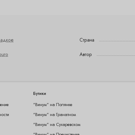
ладкое
Страна
ouro
Автор
Бутики
шение
"Винум" на Полянке
ности
"Винум" на Гранатном
"Винум" на Сухаревском
"Винум" на Пречистенке